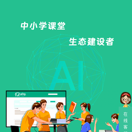
在
线
客