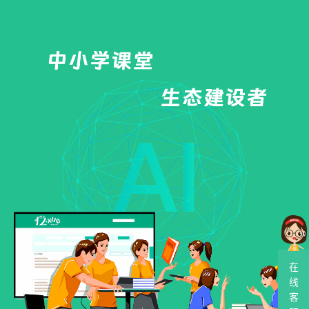
在
线
客